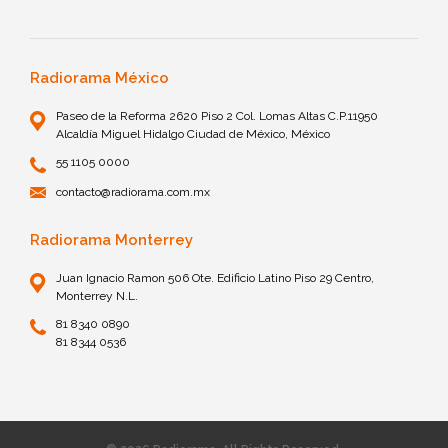
Radiorama México
Paseo de la Reforma 2620 Piso 2 Col. Lomas Altas C.P.11950
Alcaldía Miguel Hidalgo Ciudad de México, México
55 1105 0000
contacto@radiorama.com.mx
Radiorama Monterrey
Juan Ignacio Ramon 506 Ote. Edificio Latino Piso 29 Centro,
Monterrey N.L.
81 8340 0890
81 8344 0536