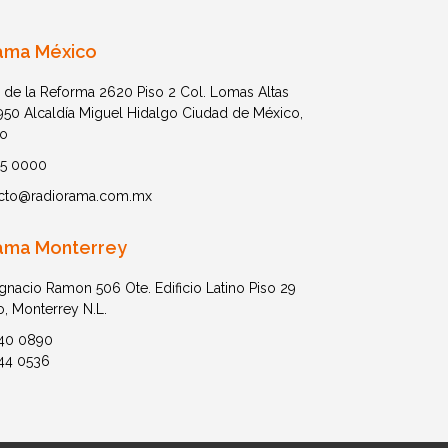
ama México
 de la Reforma 2620 Piso 2 Col. Lomas Altas
1950 Alcaldía Miguel Hidalgo Ciudad de México,
o
05 0000
cto@radiorama.com.mx
ama Monterrey
Ignacio Ramon 506 Ote. Edificio Latino Piso 29
o, Monterrey N.L.
40 0890
44 0536