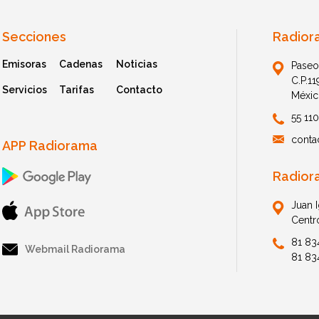
Secciones
Radior
Emisoras
Cadenas
Noticias
Paseo
C.P.1
Servicios
Tarifas
Contacto
Méxic
55 11
conta
APP Radiorama
Radior
Juan 
Centr
81 83
Webmail Radiorama
81 83