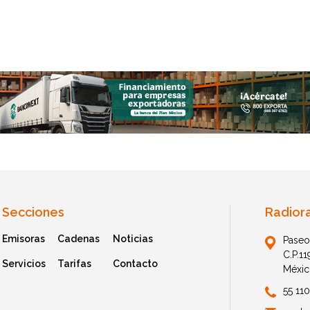
Secciones
Radior
Emisoras
Cadenas
Noticias
Paseo
C.P.1
Servicios
Tarifas
Contacto
Méxic
55 11