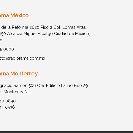
ama México
 de la Reforma 2620 Piso 2 Col. Lomas Altas
1950 Alcaldía Miguel Hidalgo Ciudad de México,
o
05 0000
cto@radiorama.com.mx
ama Monterrey
Ignacio Ramon 506 Ote. Edificio Latino Piso 29
o, Monterrey N.L.
40 0890
44 0536