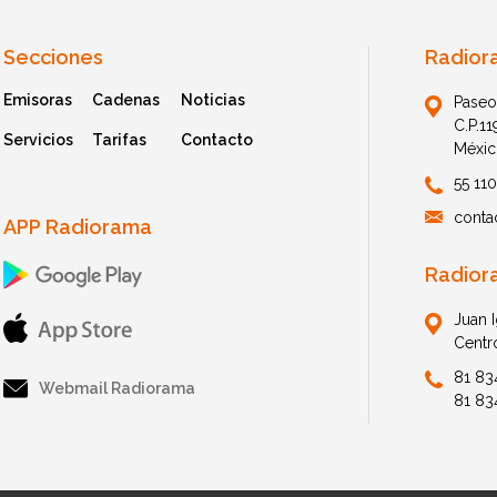
Secciones
Radior
Emisoras
Cadenas
Noticias
Paseo
C.P.1
Servicios
Tarifas
Contacto
Méxic
55 11
conta
APP Radiorama
Radior
Juan 
Centr
81 83
Webmail Radiorama
81 83