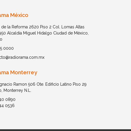
ama México
 de la Reforma 2620 Piso 2 Col. Lomas Altas
1950 Alcaldía Miguel Hidalgo Ciudad de México,
o
05 0000
cto@radiorama.com.mx
ama Monterrey
Ignacio Ramon 506 Ote. Edificio Latino Piso 29
o, Monterrey N.L.
40 0890
44 0536