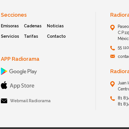
Secciones
Radior
Emisoras
Cadenas
Noticias
Paseo
C.P.1
Servicios
Tarifas
Contacto
Méxic
55 11
conta
APP Radiorama
Radior
Juan 
Centr
81 83
Webmail Radiorama
81 83