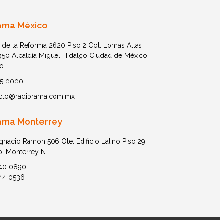
ama México
 de la Reforma 2620 Piso 2 Col. Lomas Altas
1950 Alcaldía Miguel Hidalgo Ciudad de México,
o
05 0000
cto@radiorama.com.mx
ama Monterrey
Ignacio Ramon 506 Ote. Edificio Latino Piso 29
o, Monterrey N.L.
40 0890
44 0536