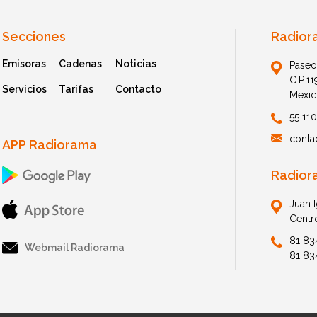
Secciones
Radior
Emisoras
Cadenas
Noticias
Paseo
C.P.1
Servicios
Tarifas
Contacto
Méxic
55 11
conta
APP Radiorama
Radior
Juan 
Centr
81 83
Webmail Radiorama
81 83