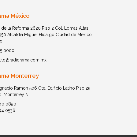
ama México
 de la Reforma 2620 Piso 2 Col. Lomas Altas
1950 Alcaldía Miguel Hidalgo Ciudad de México,
o
05 0000
cto@radiorama.com.mx
ama Monterrey
Ignacio Ramon 506 Ote. Edificio Latino Piso 29
o, Monterrey N.L.
40 0890
44 0536