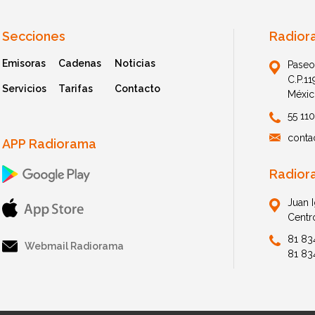
Secciones
Radior
Emisoras
Cadenas
Noticias
Paseo
C.P.1
Servicios
Tarifas
Contacto
Méxic
55 11
conta
APP Radiorama
Radior
Juan 
Centr
81 83
Webmail Radiorama
81 83