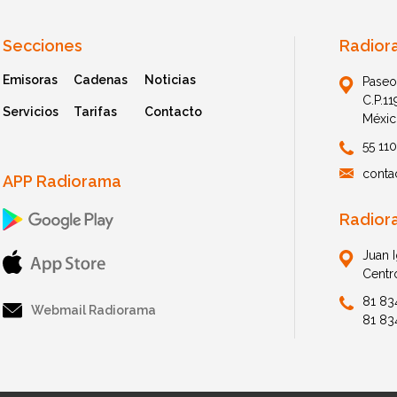
Secciones
Radior
Emisoras
Cadenas
Noticias
Paseo
C.P.1
Servicios
Tarifas
Contacto
Méxic
55 11
conta
APP Radiorama
Radior
Juan 
Centr
81 83
Webmail Radiorama
81 83