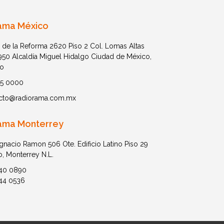
ama México
 de la Reforma 2620 Piso 2 Col. Lomas Altas
1950 Alcaldía Miguel Hidalgo Ciudad de México,
o
05 0000
cto@radiorama.com.mx
ama Monterrey
Ignacio Ramon 506 Ote. Edificio Latino Piso 29
o, Monterrey N.L.
40 0890
44 0536