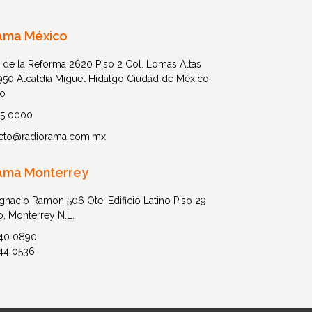
ama México
 de la Reforma 2620 Piso 2 Col. Lomas Altas
1950 Alcaldía Miguel Hidalgo Ciudad de México,
o
05 0000
cto@radiorama.com.mx
ama Monterrey
Ignacio Ramon 506 Ote. Edificio Latino Piso 29
o, Monterrey N.L.
40 0890
44 0536