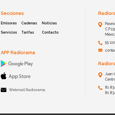
Secciones
Radior
Emisoras
Cadenas
Noticias
Paseo
C.P.1
Servicios
Tarifas
Contacto
Méxic
55 11
conta
APP Radiorama
Radior
Juan 
Centr
81 83
Webmail Radiorama
81 83