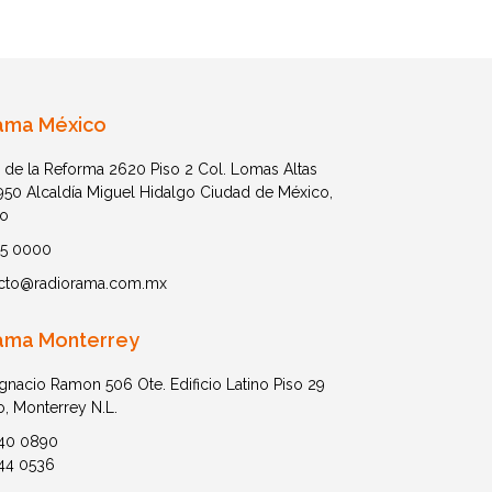
ama México
 de la Reforma 2620 Piso 2 Col. Lomas Altas
1950 Alcaldía Miguel Hidalgo Ciudad de México,
o
05 0000
cto@radiorama.com.mx
ama Monterrey
Ignacio Ramon 506 Ote. Edificio Latino Piso 29
o, Monterrey N.L.
40 0890
44 0536