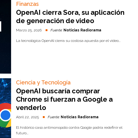
Finanzas
OpenAI cierra Sora, su aplicación
de generación de video
Marzo 25, 2026
Fuente:
Noticias Radiorama
La tecnológica OpenAI cierra su costosa apuesta por el video...
Ciencia y Tecnología
OpenAI buscaría comprar
Chrome si fuerzan a Google a
venderlo
Abril 22, 2025
Fuente:
Noticias Radiorama
El histórico caso antimonopolio contra Google podría redefinir el
futuro...