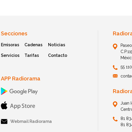
Secciones
Radior
Emisoras
Cadenas
Noticias
Paseo
C.P.1
Servicios
Tarifas
Contacto
Méxic
55 11
conta
APP Radiorama
Radior
Juan 
Centr
81 83
Webmail Radiorama
81 83