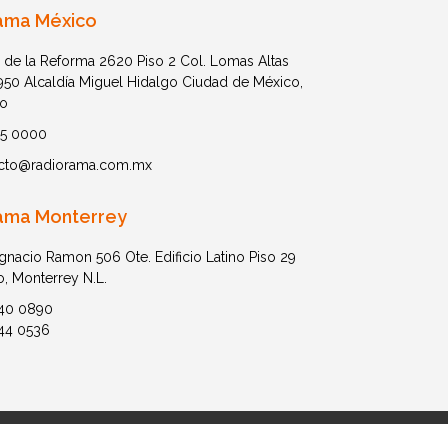
ama México
 de la Reforma 2620 Piso 2 Col. Lomas Altas
1950 Alcaldía Miguel Hidalgo Ciudad de México,
o
05 0000
cto@radiorama.com.mx
ama Monterrey
Ignacio Ramon 506 Ote. Edificio Latino Piso 29
o, Monterrey N.L.
40 0890
44 0536