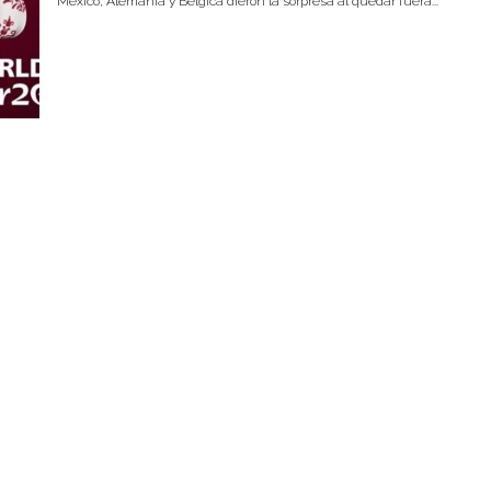
México, Alemania y Bélgica dieron la sorpresa al quedar fuera...