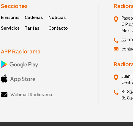
Secciones
Radior
Emisoras
Cadenas
Noticias
Paseo
C.P.1
Servicios
Tarifas
Contacto
Méxic
55 11
conta
APP Radiorama
Radior
Juan 
Centr
81 83
Webmail Radiorama
81 83
© 2026 Radiorama. All Rights Reserved.