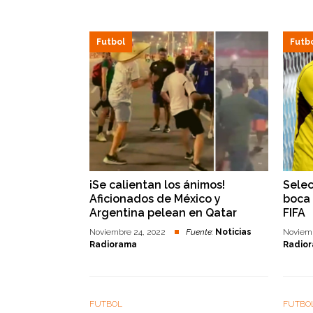
Futbol
Futb
¡Se calientan los ánimos!
Selec
Aficionados de México y
boca 
Argentina pelean en Qatar
FIFA
Noviembre 24, 2022
Fuente:
Noticias
Noviem
Radiorama
Radio
FUTBOL
FUTBO