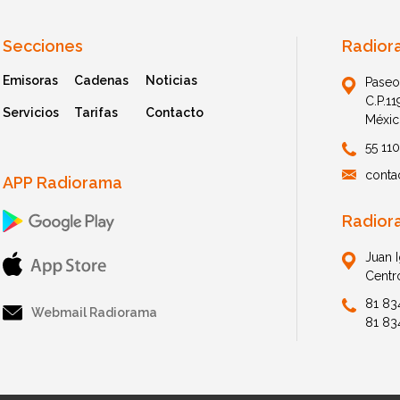
Secciones
Radior
Emisoras
Cadenas
Noticias
Paseo
C.P.1
Servicios
Tarifas
Contacto
Méxic
55 11
conta
APP Radiorama
Radior
Juan 
Centr
81 83
Webmail Radiorama
81 83