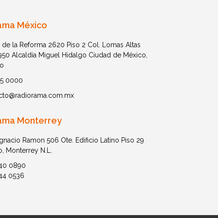
ama México
 de la Reforma 2620 Piso 2 Col. Lomas Altas
1950 Alcaldía Miguel Hidalgo Ciudad de México,
o
05 0000
cto@radiorama.com.mx
ama Monterrey
Ignacio Ramon 506 Ote. Edificio Latino Piso 29
o, Monterrey N.L.
40 0890
44 0536