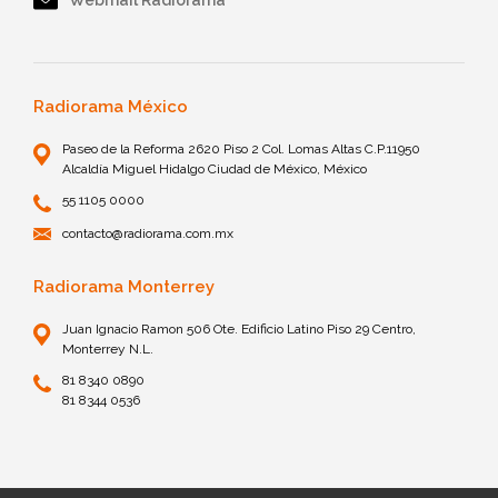
Webmail Radiorama
Radiorama México
Paseo de la Reforma 2620 Piso 2 Col. Lomas Altas C.P.11950
Alcaldía Miguel Hidalgo Ciudad de México, México
55 1105 0000
contacto@radiorama.com.mx
Radiorama Monterrey
Juan Ignacio Ramon 506 Ote. Edificio Latino Piso 29 Centro,
Monterrey N.L.
81 8340 0890
81 8344 0536