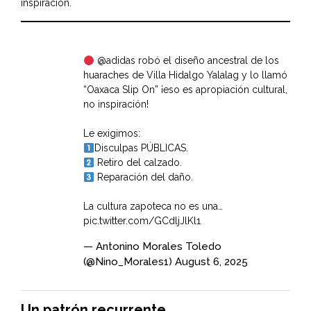
inspiración.
@adidas
robó el diseño ancestral de los
huaraches de Villa Hidalgo Yalalag y lo llamó
“Oaxaca Slip On” ¡eso es apropiación cultural,
no inspiración!
Le exigimos:
Disculpas PÚBLICAS.
Retiro del calzado.
Reparación del daño.
La cultura zapoteca no es una…
pic.twitter.com/GCdljJlKl1
— Antonino Morales Toledo
(@Nino_Morales1)
August 6, 2025
Un patrón recurrente