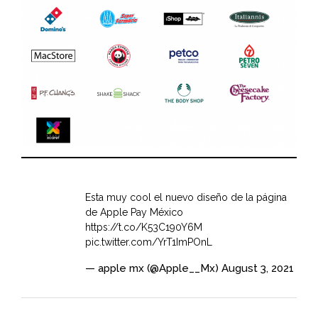
Esta muy cool el nuevo diseño de la página
de Apple Pay México
https://t.co/K53C190Y6M
pic.twitter.com/YrT1ImPOnL
— apple mx (@Apple__Mx)
August 3, 2021