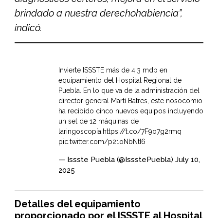
brindado a nuestra derechohabiencia”,
indicó.
Invierte ISSSTE más de 4.3 mdp en
equipamiento del Hospital Regional de
Puebla. En lo que va de la administración del
director general Martí Batres, este nosocomio
ha recibido cinco nuevos equipos incluyendo
un set de 12 máquinas de
laringoscopía.
https://t.co/7F9o7g2rmq
pic.twitter.com/p21oNbNtI6
— Issste Puebla (@IssstePuebla)
July 10,
2025
Detalles del equipamiento
proporcionado por el ISSSTE al Hospital