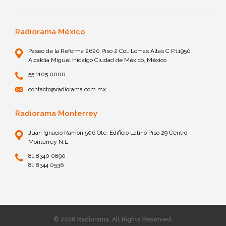
Radiorama México
Paseo de la Reforma 2620 Piso 2 Col. Lomas Altas C.P.11950
Alcaldía Miguel Hidalgo Ciudad de México, México
55 1105 0000
contacto@radiorama.com.mx
Radiorama Monterrey
Juan Ignacio Ramon 506 Ote. Edificio Latino Piso 29 Centro,
Monterrey N.L.
81 8340 0890
81 8344 0536
© 2026 Radiorama. All Rights Reserved.