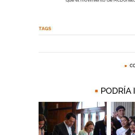
que el movimiento de McDonald’s
TAGS
C
PODRÍA