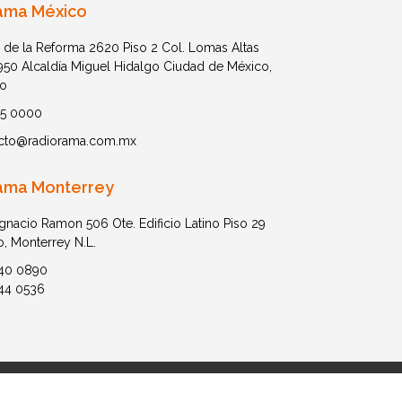
ama México
 de la Reforma 2620 Piso 2 Col. Lomas Altas
1950 Alcaldía Miguel Hidalgo Ciudad de México,
o
05 0000
cto@radiorama.com.mx
ama Monterrey
Ignacio Ramon 506 Ote. Edificio Latino Piso 29
o, Monterrey N.L.
40 0890
44 0536