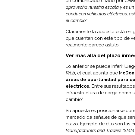
un comunicado
citado
por
CNB
aprovecha nuestra escala y es un
conducen vehículos eléctricos, a
el cambio”.
Claramente la apuesta está en 
que cuentan con este tipo de ve
realmente parece astuto.
Ver más allá del plazo inme
Lo anterior se puede inferir lu
Web
, el cual apunta que M
cDona
áreas de oportunidad para que
eléctricos.
Entre sus resultado
infraestructura de carga como u
cambio”.
Su apuesta es posicionarse com
mercado da señales de que será
plazo. Ejemplo de ello son las c
Manufacturers and Traders (SMM