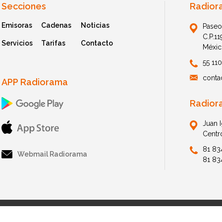
Secciones
Radior
Emisoras
Cadenas
Noticias
Paseo
C.P.1
Servicios
Tarifas
Contacto
Méxic
55 11
conta
APP Radiorama
Radior
Juan 
Centr
81 83
Webmail Radiorama
81 83
© 2026 Radiorama. All Rights Reserved.