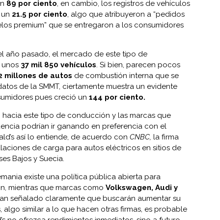
un
89 por ciento
, en cambio, los registros de vehículos
 un
21.5 por ciento
, algo que atribuyeron a “pedidos
elos premium” que se entregaron a los consumidores
el año pasado, el mercado de este tipo de
e unos
37 mil 850 vehículos
. Si bien, parecen pocos
2 millones de autos
de combustión interna que se
datos de la SMMT, ciertamente muestra un evidente
nsumidores pues creció un
144 por ciento.
 hacia este tipo de conducción y las marcas que
encia podrían ir ganando en preferencia con el
d’s así lo entiende, de acuerdo con
CNBC,
la firma
laciones de carga para autos eléctricos en sitios de
ses Bajos y Suecia.
mania existe una política pública abierta para
n,
mientras que marcas como
Volkswagen, Audi y
han señalado claramente que buscarán aumentar su
, algo similar a lo que hacen otras firmas, es probable