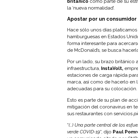
británico
como parte de su estr
la ‘nueva normalidad’.
Apostar por un consumidor
Hace sólo unos días platicamo
hamburguesas en Estados Unido
forma interesante para acercars
de
McDonald’s, se busca hacerl
Por un lado, su brazo británico
infraestructura,
InstaVolt,
empres
estaciones de carga rápida para
marca, así como de hacerlo en l
adecuadas para su colocación.
Esto es parte de su plan de acci
mitigación del coronavirus en ter
sus restaurantes con servicios
pi
“
(…) Una parte central de los esfu
verde COVID-19
“, dijo
Paul Pomro