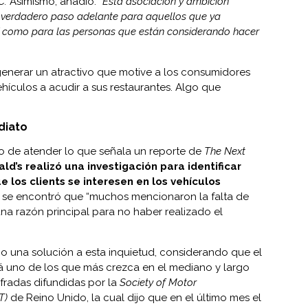
C.
Asimismo, añadió:
“Esta asociación y ambición
 verdadero paso adelante para aquellos que ya
sí como para las personas que están considerando hacer
generar un atractivo que motive a los consumidores
hículos a acudir a sus restaurantes. Algo que
diato
ego de atender lo que señala un
reporte
de
The Next
ld’s realizó una investigación para identificar
 los clients se interesen en los vehículos
s se encontró que “muchos mencionaron la falta de
na razón principal para no haber realizado el
o una solución a esta inquietud, considerando que el
 uno de los que más crezca en el mediano y largo
ifradas difundidas por la
Society of Motor
T)
de Reino Unido, la cual dijo que en el último mes el