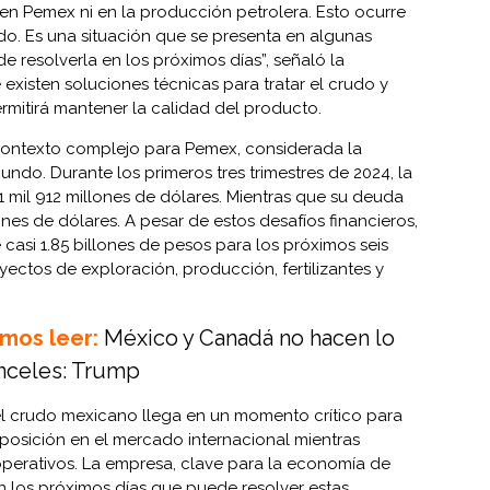
en Pemex ni en la producción petrolera. Esto ocurre
do. Es una situación que se presenta en algunas
 resolverla en los próximos días”, señaló la
existen soluciones técnicas para tratar el crudo y
ermitirá mantener la calidad del producto.
contexto complejo para Pemex, considerada la
do. Durante los primeros tres trimestres de 2024, la
1 mil 912 millones de dólares. Mientras que su deuda
ones de dólares. A pesar de estos desafíos financieros,
casi 1.85 billones de pesos para los próximos seis
yectos de exploración, producción, fertilizantes y
mos leer:
México y Canadá no hacen lo
anceles: Trump
el crudo mexicano llega en un momento crítico para
posición en el mercado internacional mientras
 operativos. La empresa, clave para la economía de
 los próximos días que puede resolver estas