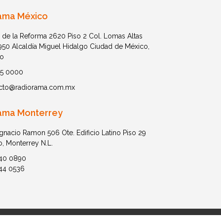
ama México
 de la Reforma 2620 Piso 2 Col. Lomas Altas
1950 Alcaldía Miguel Hidalgo Ciudad de México,
o
05 0000
cto@radiorama.com.mx
ama Monterrey
Ignacio Ramon 506 Ote. Edificio Latino Piso 29
o, Monterrey N.L.
40 0890
44 0536