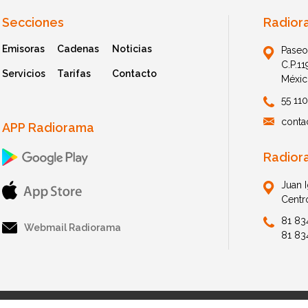
Secciones
Radior
Emisoras
Cadenas
Noticias
Paseo
C.P.1
Servicios
Tarifas
Contacto
Méxic
55 11
conta
APP Radiorama
Radior
Juan 
Centr
81 83
Webmail Radiorama
81 83