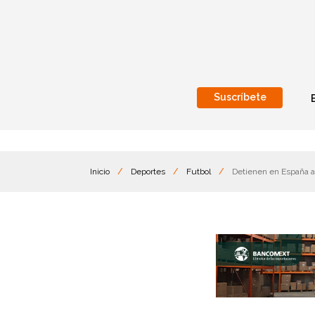
Suscríbete
Nacional
Internacionales
Inicio
/
Deportes
/
Futbol
/
Detienen en España a 