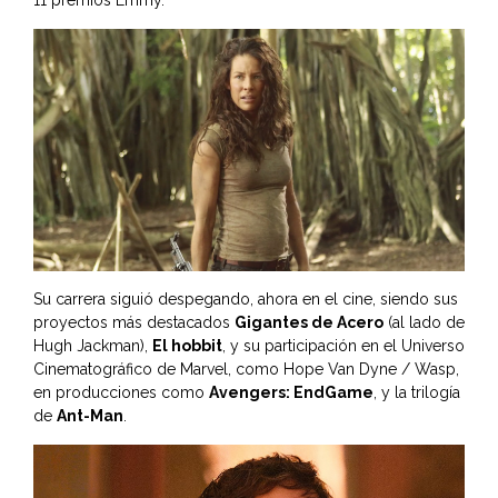
11 premios Emmy.
Su carrera siguió despegando, ahora en el cine, siendo sus
proyectos más destacados
Gigantes de Acero
(al lado de
Hugh Jackman),
El hobbit
, y su participación en el Universo
Cinematográfico de Marvel, como Hope Van Dyne / Wasp,
en producciones como
Avengers: EndGame
, y la trilogía
de
Ant-Man
.