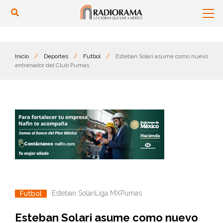
Inicio
/
Deportes
/
Futbol
/
Esteban Solari asume como nuevo
entrenador del Club Pumas
Esteban Solari
Liga MX
Pumas
Futbol
Esteban Solari asume como nuevo