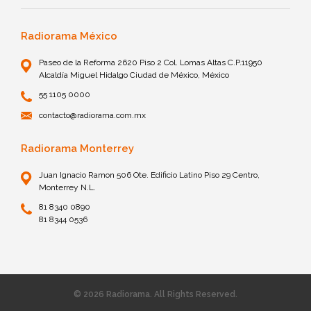
Radiorama México
Paseo de la Reforma 2620 Piso 2 Col. Lomas Altas C.P.11950
Alcaldía Miguel Hidalgo Ciudad de México, México
55 1105 0000
contacto@radiorama.com.mx
Radiorama Monterrey
Juan Ignacio Ramon 506 Ote. Edificio Latino Piso 29 Centro,
Monterrey N.L.
81 8340 0890
81 8344 0536
© 2026 Radiorama. All Rights Reserved.