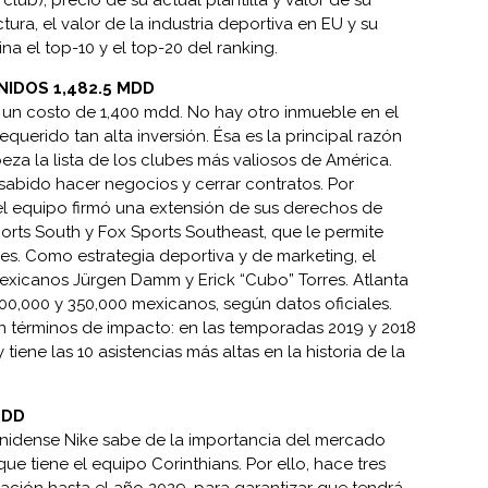
lub), precio de su actual plantilla y valor de su
tura, el valor de la industria deportiva en EU y su
a el top-10 y el top-20 del ranking.
NIDOS 1,482.5 MDD
 un costo de 1,400 mdd. No hay otro inmueble en el
uerido tan alta inversión. Ésa es la principal razón
eza la lista de los clubes más valiosos de América.
abido hacer negocios y cerrar contratos. Por
el equipo firmó una extensión de sus derechos de
orts South y Fox Sports Southeast, que le permite
res. Como estrategia deportiva y de marketing, el
exicanos Jürgen Damm y Erick “Cubo” Torres. Atlanta
0,000 y 350,000 mexicanos, según datos oficiales.
n términos de impacto: en las temporadas 2019 y 2018
tiene las 10 asistencias más altas en la historia de la
MDD
nidense Nike sabe de la importancia del mercado
ue tiene el equipo Corinthians. Por ello, hace tres