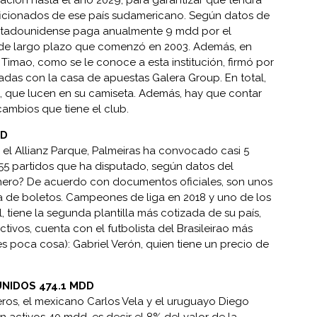
ción hasta el año 2029, para garantizar que tendrá
aficionados de ese país sudamericano. Según datos de
estadounidense paga anualmente 9 mdd por el
n de largo plazo que comenzó en 2003. Además, en
Timao, como se le conoce a esta institución, firmó por
das con la casa de apuestas Galera Group. En total,
, que lucen en su camiseta. Además, hay que contar
cambios que tiene el club.
DD
 el Allianz Parque, Palmeiras ha convocado casi 5
155 partidos que ha disputado, según datos del
inero? De acuerdo con documentos oficiales, son unos
a de boletos. Campeones de liga en 2018 y uno de los
 tiene la segunda plantilla más cotizada de su país,
tivos, cuenta con el futbolista del Brasileirao más
 poca cosa): Gabriel Verón, quien tiene un precio de
UNIDOS 474.1 MDD
eros, el mexicano Carlos Vela y el uruguayo Diego