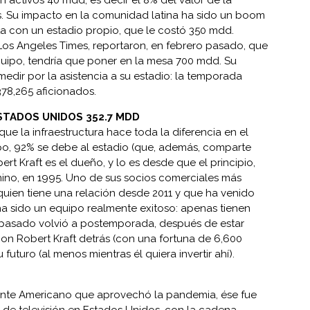
 activos 40 mdd, es decir el 8% del valor de la
s. Su impacto en la comunidad latina ha sido un boom
a con un estadio propio, que le costó 350 mdd.
Los Angeles Times, reportaron, en febrero pasado, que
equipo, tendría que poner en la mesa 700 mdd. Su
dir por la asistencia a su estadio: la temporada
378,265 aficionados.
ESTADOS UNIDOS 352.7 MDD
que la infraestructura hace toda la diferencia en el
uipo, 92% se debe al estadio (que, además, comparte
bert Kraft es el dueño, y lo es desde que el principio,
no, en 1995. Uno de sus socios comerciales más
 quien tiene una relación desde 2011 y que ha venido
 sido un equipo realmente exitoso: apenas tienen
pasado volvió a postemporada, después de estar
con Robert Kraft detrás (con una fortuna de 6,600
futuro (al menos mientras él quiera invertir ahí).
ente Americano que aprovechó la pandemia, ése fue