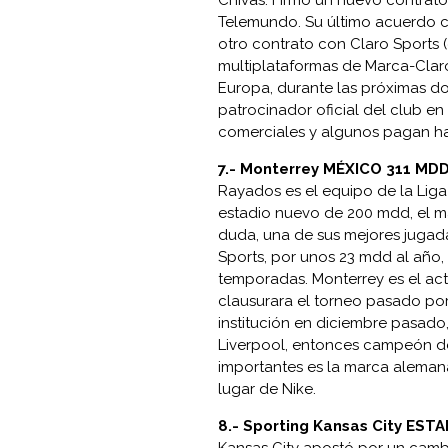
Chivas. Firmó un nuevo contrato
Telemundo. Su último acuerdo co
otro contrato con Claro Sports 
multiplataformas de Marca-Claro
Europa, durante las próximas do
patrocinador oficial del club en
comerciales y algunos pagan ha
7.-
Monterrey MÉXICO 311 MD
Rayados es el equipo de la Liga
estadio nuevo de 200 mdd, el más
duda, una de sus mejores jugada
Sports, por unos 23 mdd al año
temporadas. Monterrey es el ac
clausurara el torneo pasado po
institución en diciembre pasado,
Liverpool, entonces campeón d
importantes es la marca alemana
lugar de Nike.
8.- Sporting Kansas City ES