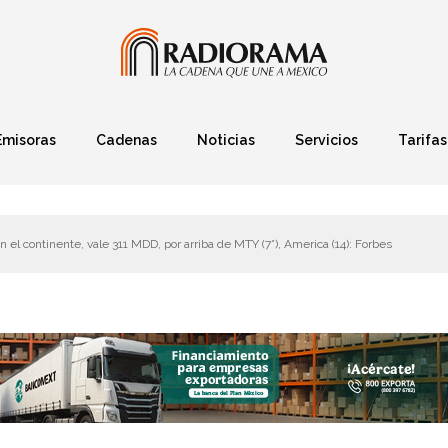
Emisoras
Cadenas
Noticias
Servicios
Tarifas
Política
Finanzas
Deportes
Ciencia y Tec
n el continente, vale 311 MDD, por arriba de MTY (7°), America (14): Forbes