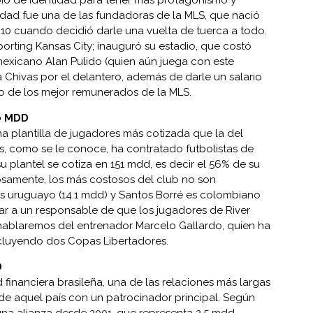
io de identidad para tener más protagonismo y
iudad fue una de las fundadoras de la MLS, que nació
2010 cuando decidió darle una vuelta de tuerca a todo.
porting Kansas City; inauguró su estadio, que costó
mexicano Alan Pulido (quien aún juega con este
 Chivas por el delantero, además de darle un salario
o de los mejor remunerados de la MLS.
0 MDD
a plantilla de jugadores más cotizada que la del
os, como se le conoce, ha contratado futbolistas de
u plantel se cotiza en 151 mdd, es decir el 56% de su
iosamente, los más costosos del club no son
es uruguayo (14.1 mdd) y Santos Borré es colombiano
lar a un responsable de que los jugadores de River
hablaremos del entrenador Marcelo Gallardo, quien ha
incluyendo dos Copas Libertadores.
D
d financiera brasileña, una de las relaciones más largas
e aquel país con un patrocinador principal. Según