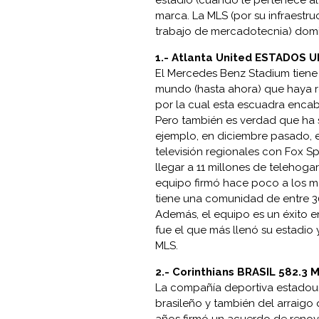
estadio (cuando le pertenece al c
marca. La MLS (por su infraestruc
trabajo de mercadotecnia) domin
1.-
Atlanta United ESTADOS U
El Mercedes Benz Stadium tiene
mundo (hasta ahora) que haya req
por la cual esta escuadra encab
Pero también es verdad que ha s
ejemplo, en diciembre pasado, 
televisión regionales con Fox Sp
llegar a 11 millones de telehoga
equipo firmó hace poco a los m
tiene una comunidad de entre 30
Además, el equipo es un éxito e
fue el que más llenó su estadio y 
MLS.
2.- Corinthians BRASIL 582.3 
La compañía deportiva estadou
brasileño y también del arraigo q