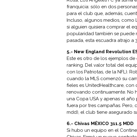
Rossi, Los Angeles FC ya suma en
franquicia: sólo en dos persona
para el club que, además, cuent
Incluso, algunos medios, como 
si alguien quisiera comprar el 
popularidad también se puede me
pasada, esta escuadra atrajo a 
5.-
New England Revolution 
Este es otro de los ejemplos de 
ranking. Del valor total del eq
con los Patriotas, de la NFL). Ro
cuando la MLS comenzó su cami
fieles es UnitedHealthcare, con
renovando continuamente. No ha
una Copa USA y apenas el año 
fuera por tres campañas. Pero, 
mdd), el club tiene asegurado su 
6.-
Chivas MÉXICO 311.5 MDD
Si hubo un equipo en el Contin