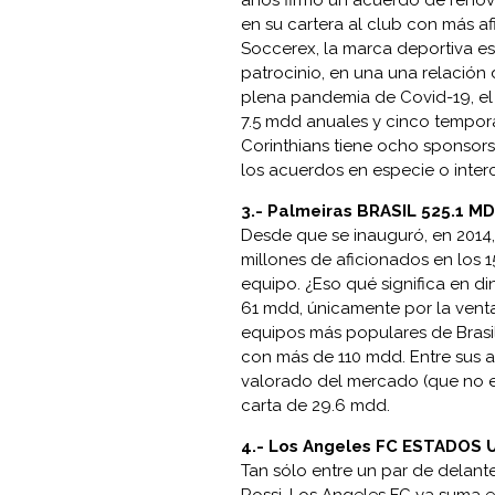
años firmó un acuerdo de renova
en su cartera al club con más 
Soccerex, la marca deportiva 
patrocinio, en una una relació
plena pandemia de Covid-19, el 
7.5 mdd anuales y cinco tempora
Corinthians tiene ocho sponsors
los acuerdos en especie o inter
3.-
Palmeiras BRASIL 525.1 M
Desde que se inauguró, en 2014,
millones de aficionados en los 
equipo. ¿Eso qué significa en d
61 mdd, únicamente por la vent
equipos más populares de Brasil,
con más de 110 mdd. Entre sus ac
valorado del mercado (que no es
carta de 29.6 mdd.
4.-
Los Angeles FC ESTADOS 
Tan sólo entre un par de delant