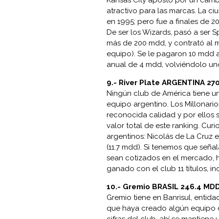
Kansas City apostó por un camb
atractivo para las marcas. La c
en 1995; pero fue a finales de 
De ser los Wizards, pasó a ser S
más de 200 mdd, y contrató al 
equipo). Se le pagaron 10 mdd a
anual de 4 mdd, volviéndolo un
9.-
River Plate ARGENTINA 27
Ningún club de América tiene un
equipo argentino. Los Millonari
reconocida calidad y por ellos s
valor total de este ranking. Cur
argentinos: Nicolás de La Cruz 
(11.7 mdd). Si tenemos que seña
sean cotizados en el mercado, 
ganado con el club 11 títulos, 
10.-
Gremio BRASIL 246.4 MD
Gremio tiene en Banrisul, entida
que haya creado algún equipo d