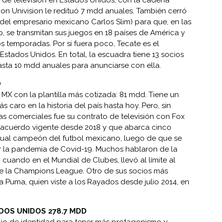
 de televisión en Estados Unidos, con la cadena
n Univision le redituó 7 mdd anuales. También cerró
(del empresario mexicano Carlos Slim) para que, en las
, se transmitan sus juegos en 18 países de América y
s temporadas. Por si fuera poco, Tecate es el
 Estados Unidos. En total, la escuadra tiene 13 socios
sta 10 mdd anuales para anunciarse con ella.
D
 MX con la plantilla más cotizada: 81 mdd. Tiene un
 caro en la historia del país hasta hoy. Pero, sin
s comerciales fue su contrato de televisión con Fox
, acuerdo vigente desde 2018 y que abarca cinco
tual campeón del futbol mexicano, luego de que se
r la pandemia de Covid-19. Muchos hablaron de la
 cuando en el Mundial de Clubes, llevó al límite al
e la Champions League. Otro de sus socios más
 Puma, quien viste a los Rayados desde julio 2014, en
TADOS UNIDOS 278.7 MDD