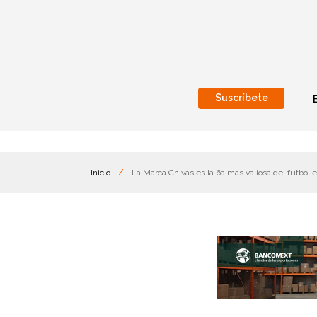
Suscríbete
Nacional
Internacionales
Inicio
/
La Marca Chivas es la 6a mas valiosa del futbol e