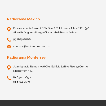
Radiorama México
Paseo de la Reforma 2620 Piso 2 Col. Lomas Altas C.P.11950
Alcaldía Miguel Hidalgo Ciudad de México, México
55 1105 0000
contacto@radiorama.com.mx
Radiorama Monterrey
Juan Ignacio Ramon 506 Ote. Edificio Latino Piso 29 Centro,
Monterrey N.L.
81 8340 0890
81 8344 0536