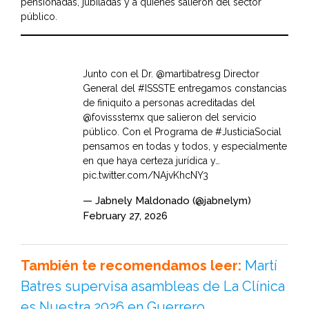
pensionadas, jubiladas y a quienes salieron del sector
público.
Junto con el Dr. @martibatresg Director
General del
#ISSSTE
entregamos constancias
de finiquito a personas acreditadas del
@fovissstemx
que salieron del servicio
público. Con el Programa de
#JusticiaSocial
pensamos en todas y todos, y especialmente
en que haya certeza jurídica y…
pic.twitter.com/NAjvKhcNY3
— Jabnely Maldonado (@jabnelym)
February 27, 2026
También te recomendamos leer:
Martí
Batres supervisa asambleas de La Clínica
es Nuestra 2026 en Guerrero