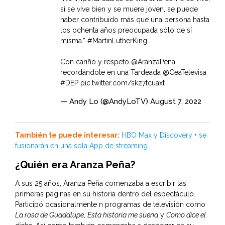
si se vive bien y se muere joven, se puede
haber contribuido más que una persona hasta
los ochenta años preocupada sólo de sí
misma.”
#MartinLutherKing
Con cariño y respeto
@AranzaPena
recordándote en una Tardeada
@CeaTelevisa
#DEP
pic.twitter.com/skz7tcuaxt
— Andy Lo (@AndyLoTV)
August 7, 2022
También te puede interesar:
HBO Max y Discovery + se
fusionarán en una sola App de streaming
¿Quién era Aranza Peña?
A sus 25 años, Aranza Peña comenzaba a escribir las
primeras páginas en su historia dentro del espectáculo.
Participó ocasionalmente n programas de televisión como
La rosa de Guadalupe
,
Esta historia me suena
y
Como dice el