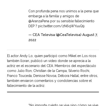
Con profunda pena nos unimos a la pena que
embarga a la familia y amigos de
@AranzaPena
por su sensible fallecimiento
DEP ?
pic.twitter.com/2N6qWYuuQ9
— CEA Televisa (@CeaTelevisa)
August 7,
2022
El actor Andy Lo, quien participó como Mikel en Los ricos
también lloran, publicó un video donde se aprecia a la
actriz en el escenario del CEA. Miembros del espectáculo
como Julio Ron, Christian de la Campa, Silverio Rochi,
Franco Touceda, Denisse Novoa, Débora Hallal, entre otros,
también enviaron comentarios y condolencias sobre el
fallecimiento de la actriz.
“No importa cuánto se viva sino cómo se vive,