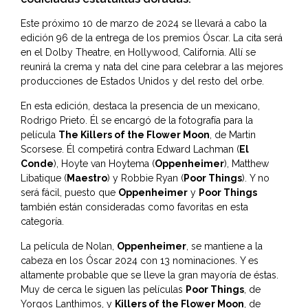
Este próximo 10 de marzo de 2024 se llevará a cabo la
edición 96 de la entrega de los premios Óscar. La cita será
en el Dolby Theatre, en Hollywood, California. Allí se
reunirá la crema y nata del cine para celebrar a las mejores
producciones de Estados Unidos y del resto del orbe.
En esta edición, destaca la presencia de un mexicano,
Rodrigo Prieto. Él se encargó de la fotografía para la
película
The Killers of the Flower Moon
, de Martin
Scorsese. Él competirá contra Edward Lachman (
El
Conde
), Hoyte van Hoytema (
Oppenheimer
), Matthew
Libatique (
Maestro
) y Robbie Ryan (
Poor Things
). Y no
será fácil, puesto que
Oppenheimer
y
Poor Things
también están consideradas como favoritas en esta
categoría.
La película de Nolan,
Oppenheimer
, se mantiene a la
cabeza en los Óscar 2024 con 13 nominaciones. Y es
altamente probable que se lleve la gran mayoría de éstas.
Muy de cerca le siguen las películas
Poor Things
, de
Yorgos Lanthimos, y
Killers of the Flower Moon
, de