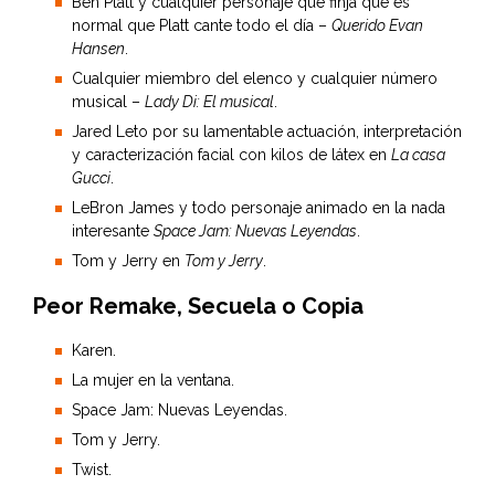
Ben Platt y cualquier personaje que finja que es
normal que Platt cante todo el día –
Querido Evan
Hansen
.
Cualquier miembro del elenco y cualquier número
musical –
Lady Di: El musical
.
Jared Leto por su lamentable actuación, interpretación
y caracterización facial con kilos de látex en
La casa
Gucci
.
LeBron James y todo personaje animado en la nada
interesante
Space Jam: Nuevas Leyendas
.
Tom y Jerry en
Tom y Jerry
.
Peor Remake, Secuela o Copia
Karen.
La mujer en la ventana.
Space Jam: Nuevas Leyendas.
Tom y Jerry.
Twist.