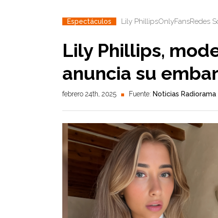
Lily Phillips
OnlyFans
Redes S
Espectáculos
Lily Phillips, mod
anuncia su emba
febrero 24th, 2025
Fuente:
Noticias Radiorama