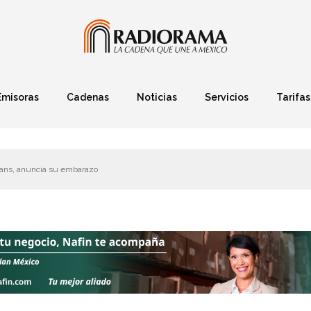
Emisoras
Cadenas
Noticias
Servicios
Tarifas
Política
Finanzas
Deportes
Ciencia y Tec
yFans, anuncia su embarazo