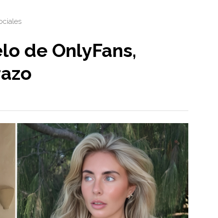
ociales
elo de OnlyFans,
razo