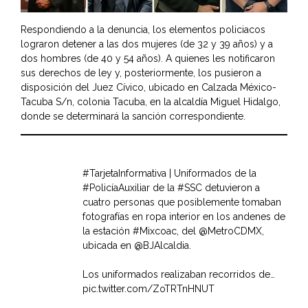
Respondiendo a la denuncia, los elementos policiacos
lograron detener a las dos mujeres (de 32 y 39 años) y a
dos hombres (de 40 y 54 años). A quienes les notificaron
sus derechos de ley y, posteriormente, los pusieron a
disposición del Juez Cívico, ubicado en Calzada México-
Tacuba S/n, colonia Tacuba, en la alcaldía Miguel Hidalgo,
donde se determinará la sanción correspondiente.
#TarjetaInformativa
| Uniformados de la
#PolicíaAuxiliar
de la
#SSC
detuvieron a
cuatro personas que posiblemente tomaban
fotografías en ropa interior en los andenes de
la estación
#Mixcoac
, del
@MetroCDMX
,
ubicada en
@BJAlcaldia
.
Los uniformados realizaban recorridos de…
pic.twitter.com/ZoTRTnHNUT