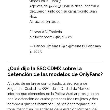
videos en la Línea 7.
Agentes de
@SSC_CDMX
la descubrieron y
detuvieron junto con su camarógrafo Juan
Hdz.
Así acabaron los 2.
El caso
#C4EnAlerta
pic.twitter.com/i4ik5nC42n
— Carlos Jiménez (@c4jimenez)
February
4, 2025
¿Qué dijo la SSC CDMX sobre la
detención de las modelos de OnlyFans?
A través de un breve comunicado, la Secretaría de
Seguridad Ciudadana (SSC) de la Ciudad de México,
informó que elementos de la Policía Auxiliar prosiguieron
con la detención de cuatro personas (dos mujeres y dos
hombres) quienes realizaban una sesión fotográfica “en
ropa interior” en los andenes de la estación Mixcoac, del