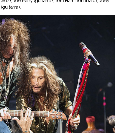
(voz), Joe Perry (guitarra), Tom Hamilton (bajo), Joey
(guitarra).