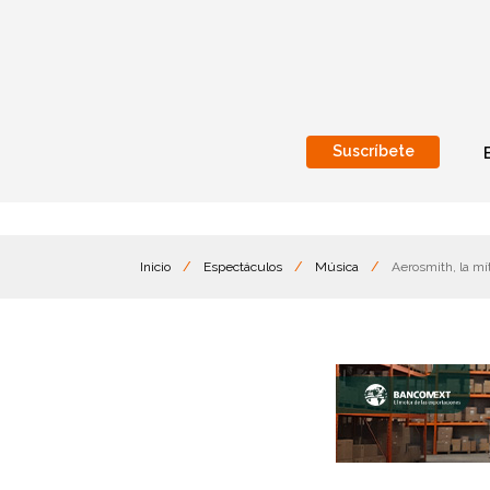
Suscríbete
Nacional
Internacionales
Inicio
/
Espectáculos
/
Música
/
Aerosmith, la mít