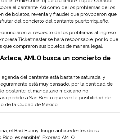
a de este miércoles 14 de diciembre, López Obrador
sobre el cantante. Así como de los problemas de los
ón de boletos, reventa y fraude) que provocaron que
sfrutar del concierto del cantante puertorriqueño.
pronunciaron al respecto de los problemas al ingreso
 empresa Ticketmaster se hará responsable, por lo que
s que compraron sus boletos de manera legal.
o Azteca, AMLO busca un concierto de
agenda del cantante está bastante saturada, y
 seguramente está muy cansado, por la cantidad de
 No obstante, el mandatario mexicano no
a pedirle a San Benito que vea la posibilidad de
lo de la Ciudad de México.
aria, el Bad Bunny; tengo antecedentes de su
 Rico, es sensible”. Expresó AMLO.