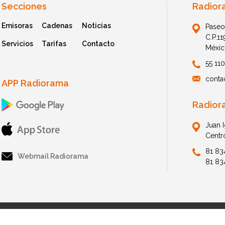
Secciones
Radior
Emisoras
Cadenas
Noticias
Paseo
C.P.1
Servicios
Tarifas
Contacto
Méxic
55 11
conta
APP Radiorama
Radior
Juan 
Centr
81 83
Webmail Radiorama
81 83
© 2026 Radiorama. All Rights Reserved.