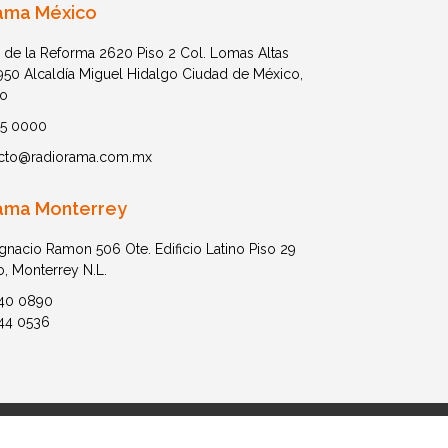
ama México
 de la Reforma 2620 Piso 2 Col. Lomas Altas
1950 Alcaldía Miguel Hidalgo Ciudad de México,
o
05 0000
cto@radiorama.com.mx
ama Monterrey
Ignacio Ramon 506 Ote. Edificio Latino Piso 29
o, Monterrey N.L.
40 0890
44 0536