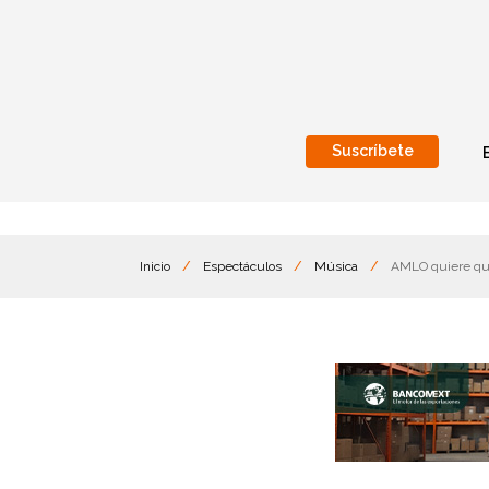
Suscríbete
Nacional
Internacionales
Inicio
/
Espectáculos
/
Música
/
AMLO quiere que