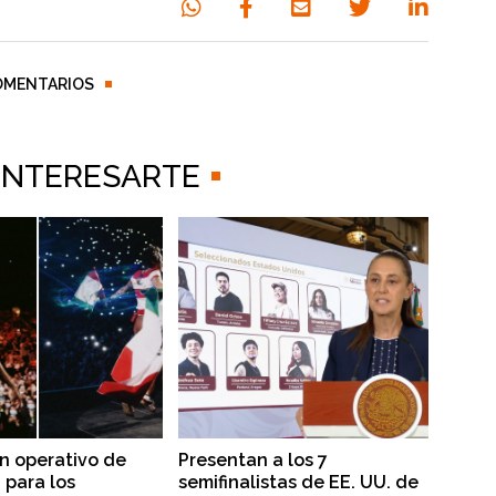
OMENTARIOS
 INTERESARTE
n operativo de
Presentan a los 7
 para los
semifinalistas de EE. UU. de