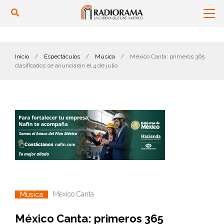
Inicio
/
Espectáculos
/
Música
/
México Canta: primeros 365
clasificados se anunciarán el 4 de julio
México Canta
Música
México Canta: primeros 365