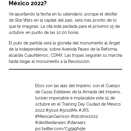
México 2022?
Ve apuntando la fecha en tu calendario, porque el desfile
de
Star Wars
en la capital del país, será más pronto de lo
que te imaginas. La cita está pactada para el próximo 15 de
octubre, en punto de las 10:00 horas.
El puto de partida será la glorieta del monumento al Ángel
de la Independencia, sobre Avenida Paseo de la Reforma,
alcaldía Cuauhtémoc, CDMX. Las tropas seguirán su marcha
hasta llegar al monumento a la Revolución.
Ellos son las alas del Imperio, son el Cuerpo
de Cazas Estelares de la Armada del Imperio,
lucirán impecable e implacable este 15 de
octubre en el Training Day Ciudad de México
2022.
#501st
#501stMx
#JRS
#MexicanGarrison
#tdcdmx2022
#desfilestarwars
#starwars
pic.twitter.com/Cg5a9fv5Ie