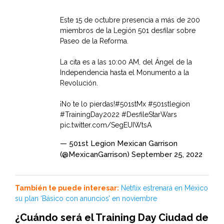
Este 15 de octubre presencia a más de 200
miembros de la Legión 501 desfilar sobre
Paseo de la Reforma.
La cita es a las 10:00 AM, del Ángel de la
Independencia hasta el Monumento a la
Revolución.
¡No te lo pierdas!
#501stMx
#501stlegion
#TrainingDay2022
#DesfileStarWars
pic.twitter.com/SegEUIWtsA
— 501st Legion Mexican Garrison
(@MexicanGarrison)
September 25, 2022
También te puede interesar:
Netflix estrenará en México
su plan ‘Básico con anuncios’ en noviembre
¿Cuándo será el Training Day Ciudad de