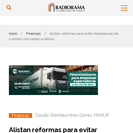
Inicio
/
Finanzas
/
Alistan reformas para evitar desbloqueo de
cuentas vinculadas a delitos
Claudia Sheinbaum
Inés Gómez Mont
UIF
Finanzas
Alistan reformas para evitar