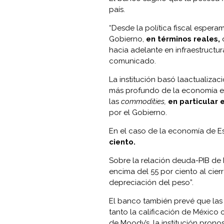
país.
“Desde la política fiscal esper
Gobierno,
en términos reales,
d
hacia adelante en infraestructur
comunicado.
La institución basó laactualiza
más profundo de la economía es
las
commodities,
en particular 
por el Gobierno.
En el caso de la economía de E
ciento.
Sobre la relación deuda-PIB de 
encima del 55 por ciento al cierr
depreciación del peso”.
El banco también prevé que las
tanto la calificación de México
de Moody’s, la institución pronos