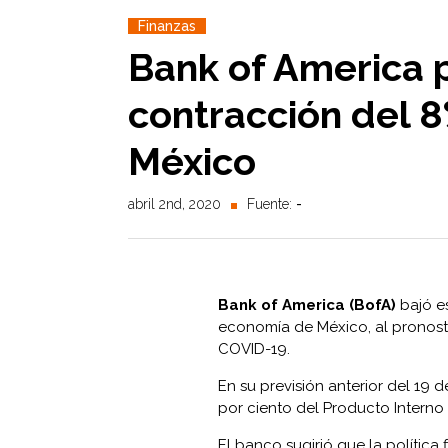
Finanzas
Bank of America 
contracción del 
México
abril 2nd, 2020
Fuente:
-
Bank of America (BofA)
bajó es
economía de México, al pronosti
COVID-19.
En su previsión anterior del 19 
por ciento del Producto Interno B
El banco sugirió que la política