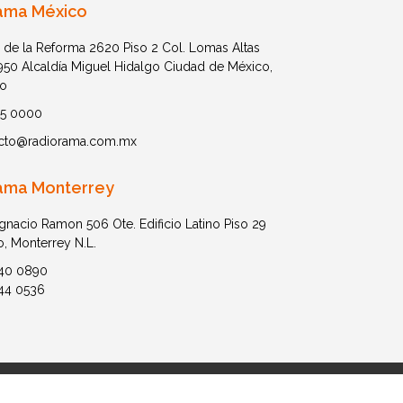
ama México
 de la Reforma 2620 Piso 2 Col. Lomas Altas
1950 Alcaldía Miguel Hidalgo Ciudad de México,
o
05 0000
cto@radiorama.com.mx
ama Monterrey
Ignacio Ramon 506 Ote. Edificio Latino Piso 29
o, Monterrey N.L.
40 0890
44 0536