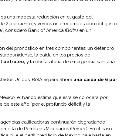
amos una modesta reducción en el gasto del
e 2 por ciento, y vemos una recomposición del gasto
a”, consideró Bank of America (BofA) en un
ción del pronóstico en tres componentes: un deterioro
tadounidense; la caída en los precios de
el petróleo;
y la declaratoria de emergencia sanitaria
stados Unidos, BofA espera ahora
una caída de 6 por
México, el banco estima que esta se colocará por
e de este año “por el profundo déficit y la
 agencias calificadoras continuarán degradando
 como la de Petróleos Mexicanos (Pemex). En el caso
tica que el perfil crediticio de México baje hasta en