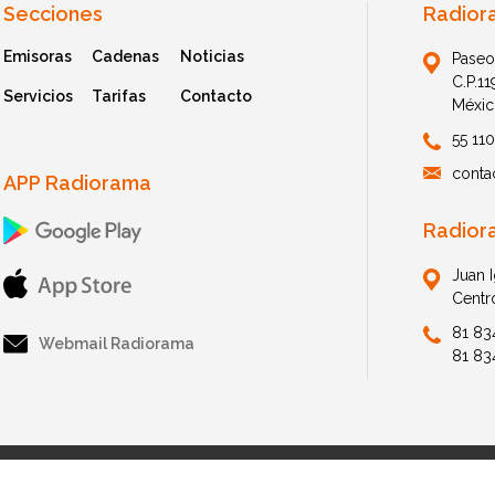
Secciones
Radior
Emisoras
Cadenas
Noticias
Paseo
C.P.1
Servicios
Tarifas
Contacto
Méxic
55 11
conta
APP Radiorama
Radior
Juan 
Centr
81 83
Webmail Radiorama
81 83
© 2026 Radiorama. All Rights Reserved.