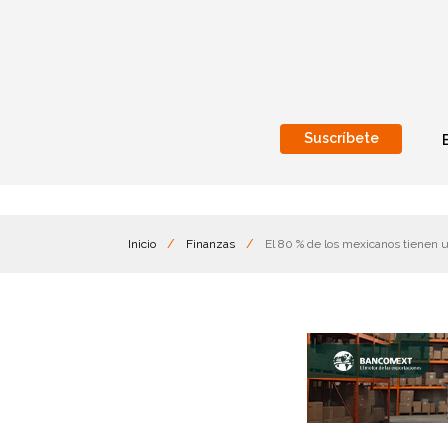
Suscríbete
Nacional
Internacionales
Inicio
/
Finanzas
/
El 80 % de los mexicanos tienen 