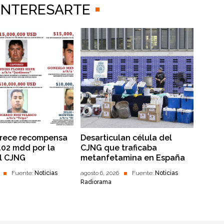
 INTERESARTE
frece recompensa
Desarticulan célula del
102 mdd por la
CJNG que traficaba
l CJNG
metanfetamina en España
Fuente:
Noticias
agosto 6, 2026
Fuente:
Noticias
Radiorama