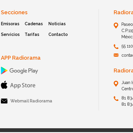
Secciones
Radior
Emisoras
Cadenas
Noticias
Paseo
C.P.1
Servicios
Tarifas
Contacto
Méxic
55 11
conta
APP Radiorama
Radior
Juan 
Centr
81 83
Webmail Radiorama
81 83