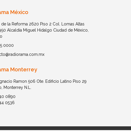
ama México
 de la Reforma 2620 Piso 2 Col. Lomas Altas
1950 Alcaldía Miguel Hidalgo Ciudad de México,
o
05 0000
cto@radiorama.com.mx
ama Monterrey
Ignacio Ramon 506 Ote. Edificio Latino Piso 29
o, Monterrey N.L.
40 0890
44 0536