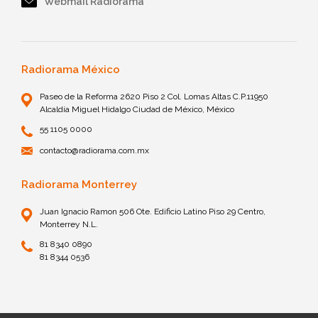
Webmail Radiorama
Radiorama México
Paseo de la Reforma 2620 Piso 2 Col. Lomas Altas C.P.11950
Alcaldía Miguel Hidalgo Ciudad de México, México
55 1105 0000
contacto@radiorama.com.mx
Radiorama Monterrey
Juan Ignacio Ramon 506 Ote. Edificio Latino Piso 29 Centro,
Monterrey N.L.
81 8340 0890
81 8344 0536