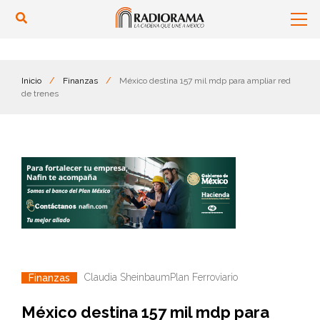
Inicio
/
Finanzas
/
México destina 157 mil mdp para ampliar red
de trenes
Claudia Sheinbaum
Plan Ferroviario
Finanzas
México destina 157 mil mdp para