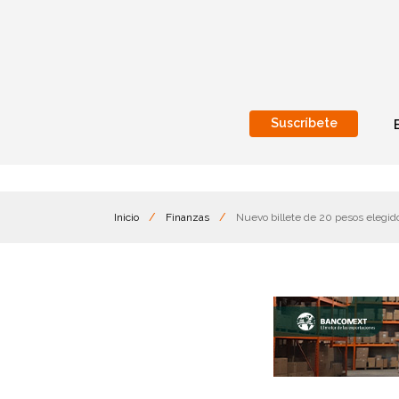
Suscríbete
Nacional
Internacionales
Inicio
/
Finanzas
/
Nuevo billete de 20 pesos elegid