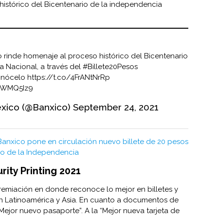
istórico del Bicentenario de la independencia
o
rinde homenaje al proceso histórico del Bicentenario
a Nacional, a través del
#Billete20Pesos
onócelo
https://t.co/4FrANtNrRp
EbWMQ5Iz9
xico (@Banxico)
September 24, 2021
Banxico pone en circulación nuevo billete de 20 pesos
io de la Independencia
rity Printing 2021
remiación en donde reconoce lo mejor en billetes y
n Latinoamérica y Asia. En cuanto a documentos de
“Mejor nuevo pasaporte”. A la “Mejor nueva tarjeta de