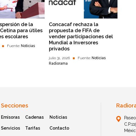
dispersión de la
Concacaf rechaza la
Cetina para útiles
propuesta de FIFA de
es escolares
vender participaciones del
Mundial a Inversores
Fuente:
Noticias
privados
julio 31, 2026
Fuente:
Noticias
Radiorama
Secciones
Radior
Emisoras
Cadenas
Noticias
Paseo
C.P.1
Servicios
Tarifas
Contacto
Méxic