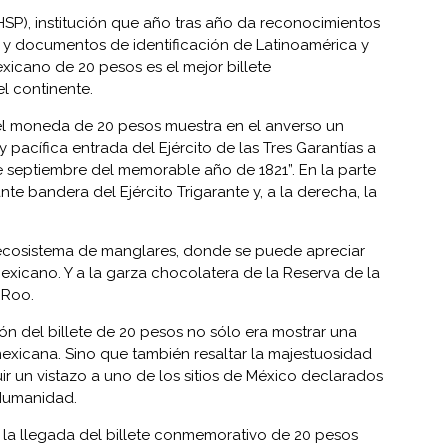
HSP), institución que año tras año da reconocimientos
es y documentos de identificación de Latinoamérica y
exicano de 20 pesos es el mejor billete
l continente.
l moneda de 20 pesos muestra en el anverso un
pacífica entrada del Ejército de las Tres Garantías a
e septiembre del memorable año de 1821”. En la parte
te bandera del Ejército Trigarante y, a la derecha, la
l ecosistema de manglares, donde se puede apreciar
exicano. Y a la garza chocolatera de la Reserva de la
 Roo.
ón del billete de 20 pesos no sólo era mostrar una
mexicana. Sino que también resaltar la majestuosidad
uir un vistazo a uno de los sitios de México declarados
 Humanidad.
 la llegada del billete conmemorativo de 20 pesos