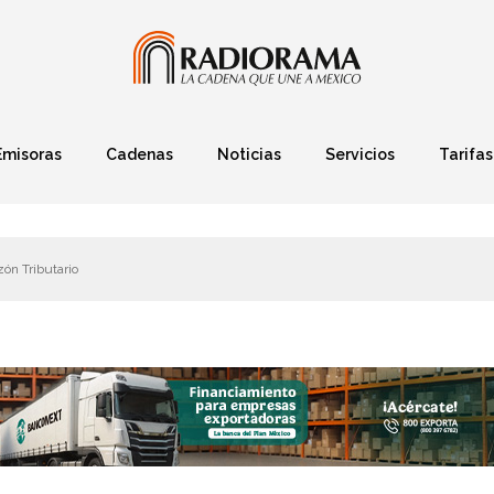
Emisoras
Cadenas
Noticias
Servicios
Tarifas
Política
Finanzas
Deportes
Ciencia y Tec
zón Tributario