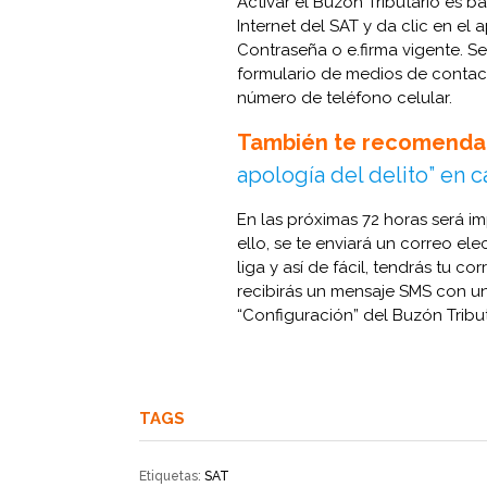
Activar el Buzón Tributario es b
Internet del SAT y da clic en el
Contraseña o e.firma vigente. S
formulario de medios de contact
número de teléfono celular.
También te recomenda
apología del delito” en
En las próximas 72 horas será i
ello, se te enviará un correo el
liga y así de fácil, tendrás tu c
recibirás un mensaje SMS con u
“Configuración” del Buzón Tribut
TAGS
Etiquetas:
SAT