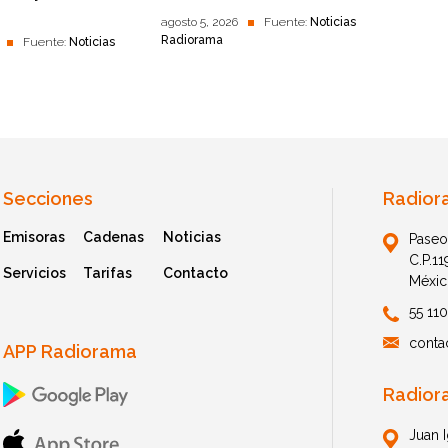
agosto 5, 2026
Fuente:
Noticias
Radiorama
Fuente:
Noticias
Secciones
Radior
Emisoras
Cadenas
Noticias
Paseo
C.P.1
Servicios
Tarifas
Contacto
Méxic
55 11
conta
APP Radiorama
Radior
Juan 