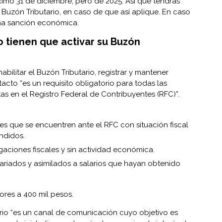
róximo 31 de diciembre, pero de 2025. Así que tendrás
 Buzón Tributario, en caso de que así aplique. En caso
una sanción económica.
o tienen que activar su Buzón
abilitar el Buzón Tributario, registrar y mantener
cto “es un requisito obligatorio para todas las
tas en el Registro Federal de Contribuyentes (RFC)”.
les que se encuentren ante el RFC con situación fiscal
ndidos.
igaciones fiscales y sin actividad económica.
ariados y asimilados a salarios que hayan obtenido
ores a 400 mil pesos.
rio “es un canal de comunicación cuyo objetivo es