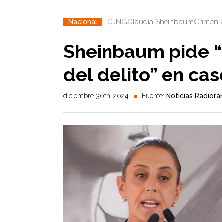
CJNG
Claudia Sheinbaum
Crimen 
Nacional
Sheinbaum pide “
del delito” en c
diciembre 30th, 2024
Fuente:
Noticias Radior