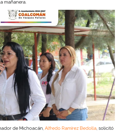
la mañanera.
ernador de Michoacán,
Alfredo Ramírez Bedolla
, solicitó