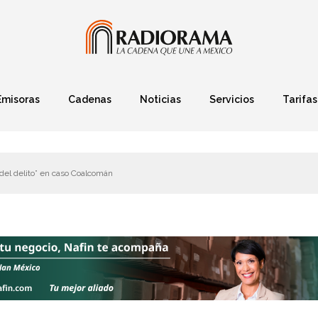
Emisoras
Cadenas
Noticias
Servicios
Tarifas
Política
Finanzas
Deportes
Ciencia y Tec
del delito” en caso Coalcomán