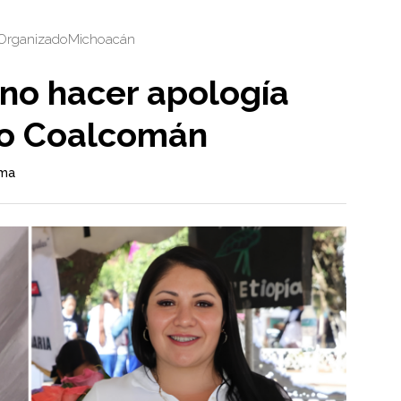
Organizado
Michoacán
no hacer apología
aso Coalcomán
ama