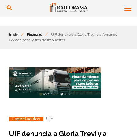
Inicio
/
Finanzas
/
UIF denuncia a Gloria Trevi y a Armando
Gómez por evasión de impuestos
UIF
Espectáculos
UIF denuncia a Gloria Trevi y a