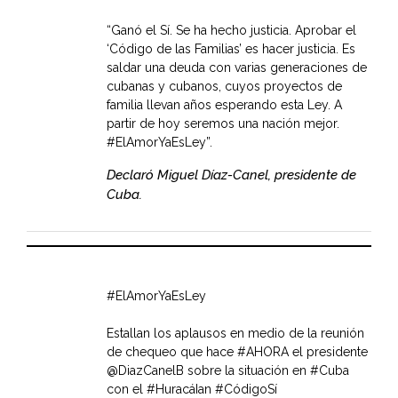
“Ganó el Sí. Se ha hecho justicia. Aprobar el
‘Código de las Familias’ es hacer justicia. Es
saldar una deuda con varias generaciones de
cubanas y cubanos, cuyos proyectos de
familia llevan años esperando esta Ley. A
partir de hoy seremos una nación mejor.
#ElAmorYaEsLey”.
Declaró Miguel Díaz-Canel, presidente de
Cuba.
#ElAmorYaEsLey
Estallan los aplausos en medio de la reunión
de chequeo que hace
#AHORA
el presidente
@DiazCanelB
sobre la situación en
#Cuba
con el
#HuracáIan
#CódigoSí