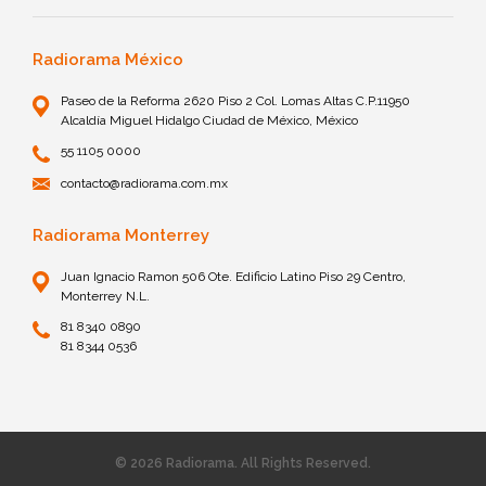
Radiorama México
Paseo de la Reforma 2620 Piso 2 Col. Lomas Altas C.P.11950
Alcaldía Miguel Hidalgo Ciudad de México, México
55 1105 0000
contacto@radiorama.com.mx
Radiorama Monterrey
Juan Ignacio Ramon 506 Ote. Edificio Latino Piso 29 Centro,
Monterrey N.L.
81 8340 0890
81 8344 0536
© 2026 Radiorama. All Rights Reserved.