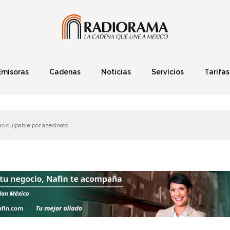
Emisoras
Cadenas
Noticias
Servicios
Tarifas
Política
Finanzas
Deportes
Ciencia y Tec
o culpable por asesinato