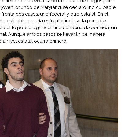
de diciembre se llevó a cabo la lectura de cargos para
l joven, oriundo de Maryland, se declaró “no culpable”.
enta dos casos, uno federal y otro estatal. En el
rlo culpable, podría enfrentar incluso la pena de
tatal le podría significar una condena de por vida, sin
ional. Aunque ambos casos se llevarán de manera
o a nivel estatal ocurra primero.