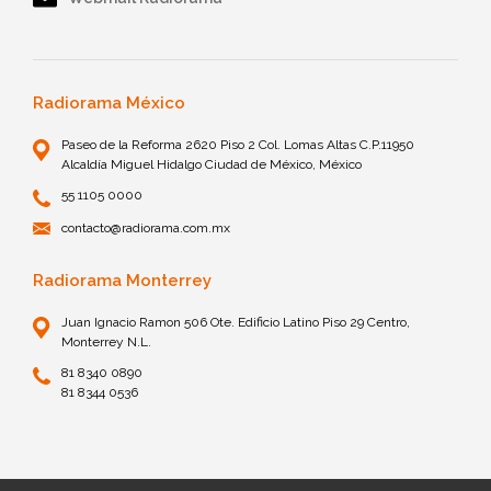
Radiorama México
Paseo de la Reforma 2620 Piso 2 Col. Lomas Altas C.P.11950
Alcaldía Miguel Hidalgo Ciudad de México, México
55 1105 0000
contacto@radiorama.com.mx
Radiorama Monterrey
Juan Ignacio Ramon 506 Ote. Edificio Latino Piso 29 Centro,
Monterrey N.L.
81 8340 0890
81 8344 0536