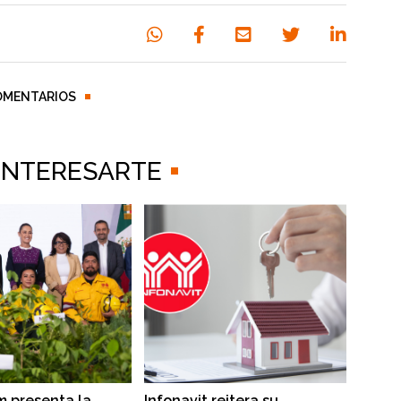
OMENTARIOS
 INTERESARTE
 presenta la
Infonavit reitera su