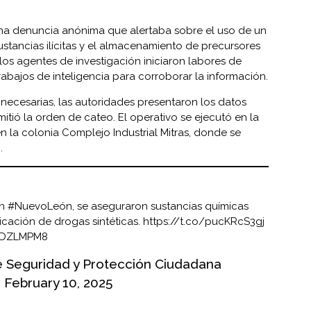
 una denuncia anónima que alertaba sobre el uso de un
ustancias ilícitas y el almacenamiento de precursores
, los agentes de investigación iniciaron labores de
 trabajos de inteligencia para corroborar la información.
 necesarias, las autoridades presentaron los datos
mitió la orden de cateo. El operativo se ejecutó en la
 la colonia Complejo Industrial Mitras, donde se
.
en
#NuevoLeón
, se aseguraron sustancias químicas
ricación de drogas sintéticas.
https://t.co/pucKRcS3gj
bTDZLMPM8
e Seguridad y Protección Ciudadana
)
February 10, 2025