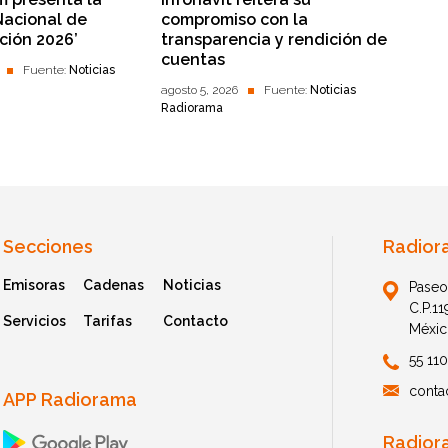
Nacional de
compromiso con la
ción 2026’
transparencia y rendición de
cuentas
Fuente:
Noticias
agosto 5, 2026
Fuente:
Noticias
Radiorama
Secciones
Radior
Emisoras
Cadenas
Noticias
Paseo
C.P.1
Servicios
Tarifas
Contacto
Méxic
55 11
conta
APP Radiorama
Radior