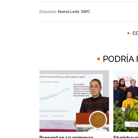
Etiquetas:
Nuevo León
,
SSPC
C
PODRÍA
Presentan 10 primeras
Sheinbaum